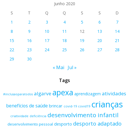
Junho 2020
S
T
Q
Q
S
S
D
1
2
3
4
5
6
7
8
9
10
11
12
13
14
15
16
17
18
19
20
21
22
23
24
25
26
27
28
29
30
« Mai
Jul »
Tags
apexa
algarve
atividades
aprendizagem
#inclusaoparatodos
crianças
benefícios de saúde
brincar
covid-19
covid19
desenvolvimento infantil
criatividade
deficiência
desporto adaptado
desporto
desenvolvimento pessoal