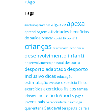
« Ago
Tags
apexa
algarve
#inclusaoparatodos
atividades
benefícios
aprendizagem
de saúde
brincar
covid-19
covid19
crianças
criatividade
deficiência
desenvolvimento infantil
desporto
desenvolvimento pessoal
desporto adaptado
desporto
inclusivo
dicas
educação
estimulação
exercício físico
estudar
exercícios físicos
exercícios
família
inclusão
InSports
idosos
jogos
jovens
pais
parentalidade
psicologia
Saudável
quarentena
terapeuta da fala