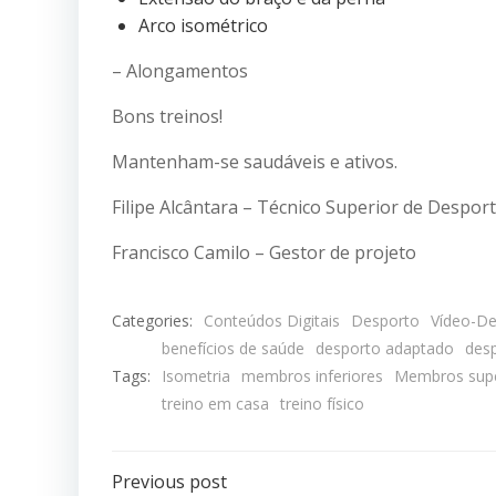
Arco isométrico
– Alongamentos
Bons treinos!
Mantenham-se saudáveis e ativos.
Filipe Alcântara – Técnico Superior de Despor
Francisco Camilo – Gestor de projeto
Categories:
Conteúdos Digitais
Desporto
Vídeo-De
benefícios de saúde
desporto adaptado
desp
Tags:
Isometria
membros inferiores
Membros supe
treino em casa
treino físico
Post
Previous post