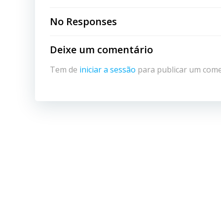
navigation
No Responses
Deixe um comentário
Tem de
iniciar a sessão
para publicar um come