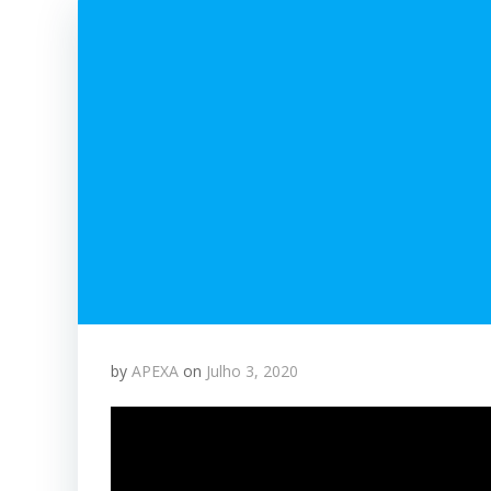
by
APEXA
on
Julho 3, 2020