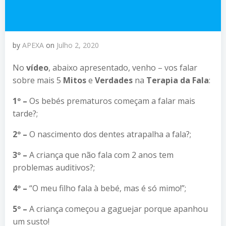
by
APEXA
on
Julho 2, 2020
No
vídeo
, abaixo apresentado, venho – vos falar
sobre mais 5
Mitos
e
Verdades
na
Terapia da Fala
:
1º
–
Os bebés prematuros começam a falar mais
tarde?;
2º
–
O nascimento dos dentes atrapalha a fala?;
3º
–
A criança que não fala com 2 anos tem
problemas auditivos?;
4º –
“O meu filho fala à bebé, mas é só mimo!”;
5º –
A criança começou a gaguejar porque apanhou
um susto!