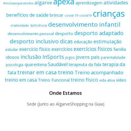
apexa
algarve
atividades
aprendizagem
#inclusaoparatodos
crianças
benefícios de saúde
brincar
covid-19
covid19
desenvolvimento infantil
criatividade
deficiência
desporto adaptado
desporto
desenvolvimento pessoal
desporto inclusivo
dicas
estimulação
educação
exercícios físicos
exercício físico
exercícios
família
estudar
inclusão
InSports
jovens
pais
idosos
parentalidade
jogos
terapia da
Saudável
quarentena
terapeuta da fala
psicologia
treino
treinar em casa
fala
Treino acompanhado
treino físico
treino em casa
Treino Funcional
video
vida ativa
Onde Estamos
Sede (Junto ao AlgarveShopping na Guia)