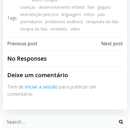
crianças
desenvolvimento infantil
fala
gaguez
intervenção precoce
linguagem
mitos
pais
Tags:
prematuros
problemas auditivos
terapeuta da fala
terapia da fala
verdades
video
Post
Post
Previous post
Next post
navigation
navigation
No Responses
Deixe um comentário
Tem de
iniciar a sessão
para publicar um
comentário.