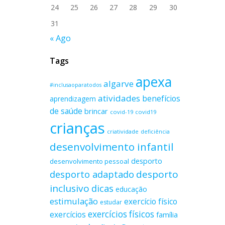
24
25
26
27
28
29
30
31
« Ago
Tags
apexa
algarve
#inclusaoparatodos
atividades
benefícios
aprendizagem
de saúde
brincar
covid-19
covid19
crianças
criatividade
deficiência
desenvolvimento infantil
desporto
desenvolvimento pessoal
desporto adaptado
desporto
inclusivo
dicas
educação
estimulação
exercício físico
estudar
exercícios físicos
exercícios
família