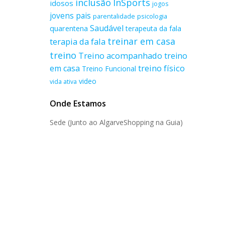
inclusão
InSports
idosos
jogos
jovens
pais
parentalidade
psicologia
Saudável
quarentena
terapeuta da fala
treinar em casa
terapia da fala
treino
Treino acompanhado
treino
treino físico
em casa
Treino Funcional
video
vida ativa
Onde Estamos
Sede (Junto ao AlgarveShopping na Guia)