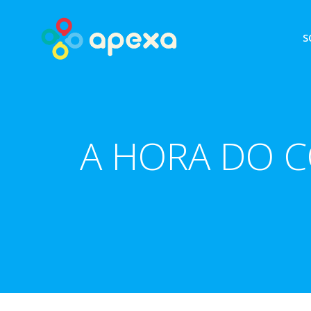
Skip
to
S
content
A HORA DO C