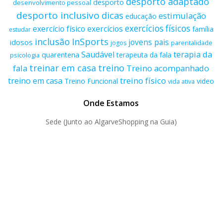
desporto adaptado
desporto
desenvolvimento pessoal
desporto inclusivo
dicas
estimulação
educação
exercícios físicos
exercício físico
exercícios
família
estudar
inclusão
InSports
jovens
pais
idosos
parentalidade
jogos
terapia da
Saudável
quarentena
terapeuta da fala
psicologia
treino
treinar em casa
fala
Treino acompanhado
treino físico
treino em casa
Treino Funcional
video
vida ativa
Onde Estamos
Sede (Junto ao AlgarveShopping na Guia)