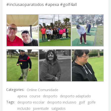
#inclusaoparatodos #apexa #golf4all
Categories:
Online Comunidade
apexa
course
desporto
desporto adaptado
Tags:
desporto escolar
desporto inclusivo
golf
golfe
inclusão
juventude
salgados