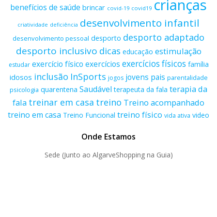
crianças
benefícios de saúde
brincar
covid-19
covid19
desenvolvimento infantil
criatividade
deficiência
desporto adaptado
desporto
desenvolvimento pessoal
desporto inclusivo
dicas
estimulação
educação
exercícios físicos
exercício físico
exercícios
família
estudar
inclusão
InSports
jovens
pais
idosos
parentalidade
jogos
terapia da
Saudável
quarentena
terapeuta da fala
psicologia
treino
treinar em casa
fala
Treino acompanhado
treino físico
treino em casa
Treino Funcional
video
vida ativa
Onde Estamos
Sede (Junto ao AlgarveShopping na Guia)