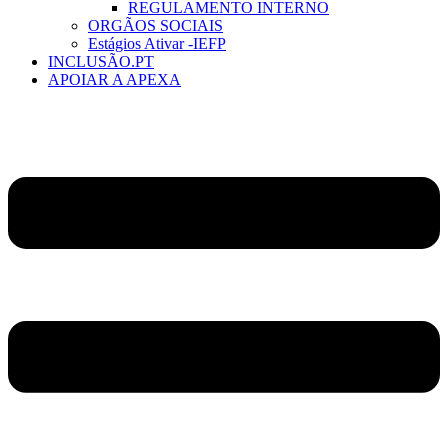
REGULAMENTO INTERNO
ORGÃOS SOCIAIS
Estágios Ativar -IEFP
INCLUSÃO.PT
APOIAR A APEXA