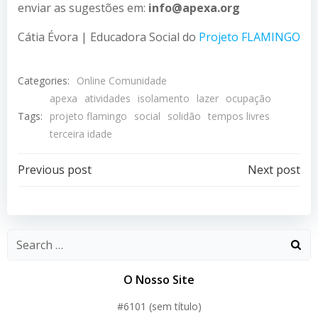
enviar as sugestões em:
info@apexa.org
Cátia Évora | Educadora Social do
Projeto FLAMINGO
Categories:
Online Comunidade
apexa
atividades
isolamento
lazer
ocupação
Tags:
projeto flamingo
social
solidão
tempos livres
terceira idade
Post
Post
Previous post
Next post
navigation
navigation
O Nosso Site
#6101 (sem título)