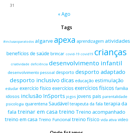
31
« Ago
Tags
apexa
algarve
atividades
aprendizagem
#inclusaoparatodos
crianças
benefícios de saúde
brincar
covid-19
covid19
desenvolvimento infantil
criatividade
deficiência
desporto adaptado
desporto
desenvolvimento pessoal
desporto inclusivo
dicas
estimulação
educação
exercícios físicos
exercício físico
exercícios
família
estudar
inclusão
InSports
jovens
pais
idosos
parentalidade
jogos
terapia da
Saudável
quarentena
terapeuta da fala
psicologia
treino
treinar em casa
fala
Treino acompanhado
treino físico
treino em casa
Treino Funcional
video
vida ativa
Onde Estamos