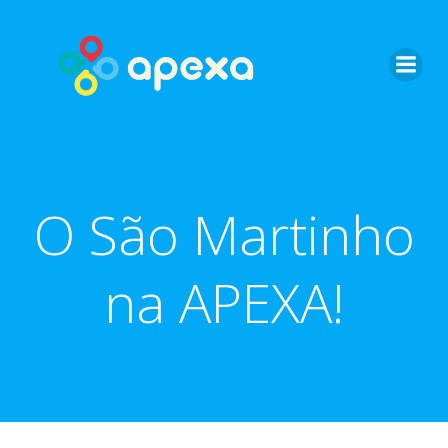
Skip
to
content
O São Martinho
na APEXA!