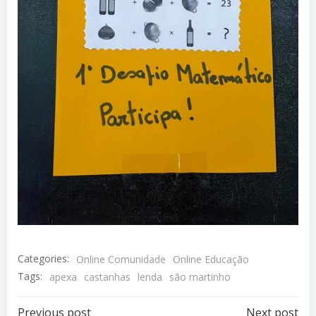
Categories:
Online Comunidade
Online Educação
Tags:
apexa
castanhas
lenda
são martinho
Previous post
Next post