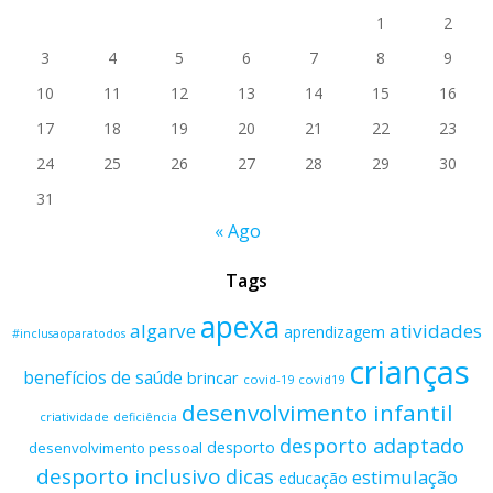
1
2
3
4
5
6
7
8
9
10
11
12
13
14
15
16
17
18
19
20
21
22
23
24
25
26
27
28
29
30
31
« Ago
Tags
apexa
algarve
atividades
aprendizagem
#inclusaoparatodos
crianças
benefícios de saúde
brincar
covid-19
covid19
desenvolvimento infantil
criatividade
deficiência
desporto adaptado
desporto
desenvolvimento pessoal
desporto inclusivo
dicas
estimulação
educação