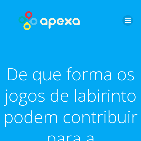
Skip
to
content
De que forma os
jogos de labirinto
podem contribuir
para a