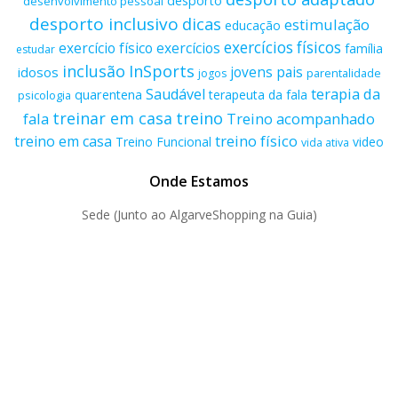
desporto
desenvolvimento pessoal
desporto inclusivo
dicas
estimulação
educação
exercícios físicos
exercício físico
exercícios
família
estudar
inclusão
InSports
jovens
pais
idosos
parentalidade
jogos
terapia da
Saudável
quarentena
terapeuta da fala
psicologia
treino
treinar em casa
fala
Treino acompanhado
treino físico
treino em casa
Treino Funcional
video
vida ativa
Onde Estamos
Sede (Junto ao AlgarveShopping na Guia)