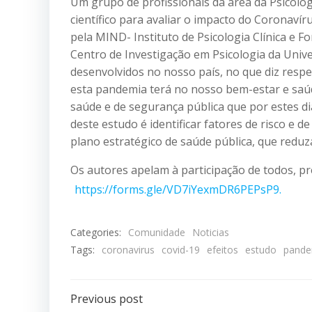
Um grupo de profissionais da área da Psicolog
científico para avaliar o impacto do Coronaví
pela MIND- Instituto de Psicologia Clínica e
Centro de Investigação em Psicologia da Univ
desenvolvidos no nosso país, no que diz respei
esta pandemia terá no nosso bem-estar e saú
saúde e de segurança pública que por estes di
deste estudo é identificar fatores de risco e
plano estratégico de saúde pública, que redu
Os autores apelam à participação de todos, p
https://forms.gle/VD7iYexmDR6PEPsP9.
Categories:
Comunidade
Noticias
Tags:
coronavirus
covid-19
efeitos
estudo
pande
Post
Previous post