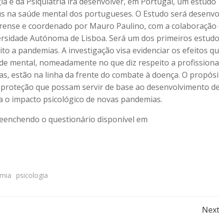
ia e da Psiquiatria irá desenvolver, em Portugal, um estudo
rus na saúde mental dos portugueses. O Estudo será desenvo
 Forense e coordenado por Mauro Paulino, com a colaboração
ersidade Autónoma de Lisboa. Será um dos primeiros estud
to a pandemias. A investigação visa evidenciar os efeitos q
de mental, nomeadamente no que diz respeito a profissiona
as, estão na linha da frente do combate à doença. O propósi
 de proteção que possam servir de base ao desenvolvimento 
za o impacto psicológico de novas pandemias.
reenchendo o questionário disponível em
mia
psicologia
Post
Next