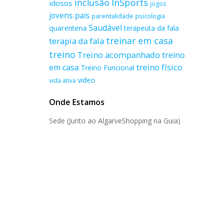
inclusão
InSports
idosos
jogos
jovens
pais
parentalidade
psicologia
Saudável
quarentena
terapeuta da fala
treinar em casa
terapia da fala
treino
Treino acompanhado
treino
treino físico
em casa
Treino Funcional
video
vida ativa
Onde Estamos
Sede (Junto ao AlgarveShopping na Guia)