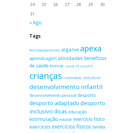
24
25
26
27
28
29
30
31
« Ago
Tags
apexa
algarve
#inclusaoparatodos
atividades
benefícios
aprendizagem
de saúde
brincar
covid-19
covid19
crianças
criatividade
deficiência
desenvolvimento infantil
desporto
desenvolvimento pessoal
desporto adaptado
desporto
inclusivo
dicas
educação
estimulação
exercício físico
estudar
exercícios físicos
exercícios
família