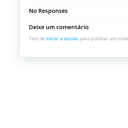
navigation
No Responses
Deixe um comentário
Tem de
iniciar a sessão
para publicar um come