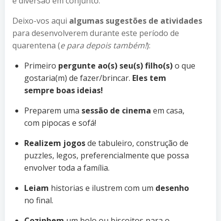
e diversão em conjunto.
Deixo-vos aqui
algumas sugestões de atividades
para desenvolverem durante este período de
quarentena (
e para depois também!
):
Primeiro
pergunte ao(s) seu(s) filho(s)
o que
gostaria(m) de fazer/brincar.
Eles tem
sempre boas ideias!
Preparem uma
sessão de cinema
em casa,
com pipocas e sofá!
Realizem jogos
de tabuleiro, construção de
puzzles, legos, preferencialmente que possa
envolver toda a família.
Leiam
historias e ilustrem com um
desenho
no final.
Cozinhem
um bolo ou biscoitos para o