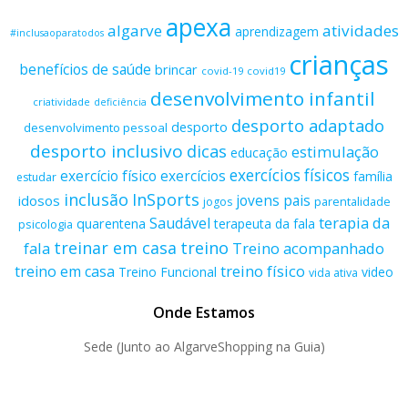
apexa
algarve
atividades
aprendizagem
#inclusaoparatodos
crianças
benefícios de saúde
brincar
covid-19
covid19
desenvolvimento infantil
criatividade
deficiência
desporto adaptado
desporto
desenvolvimento pessoal
desporto inclusivo
dicas
estimulação
educação
exercícios físicos
exercício físico
exercícios
família
estudar
inclusão
InSports
jovens
pais
idosos
parentalidade
jogos
terapia da
Saudável
quarentena
terapeuta da fala
psicologia
treino
treinar em casa
fala
Treino acompanhado
treino físico
treino em casa
Treino Funcional
video
vida ativa
Onde Estamos
Sede (Junto ao AlgarveShopping na Guia)