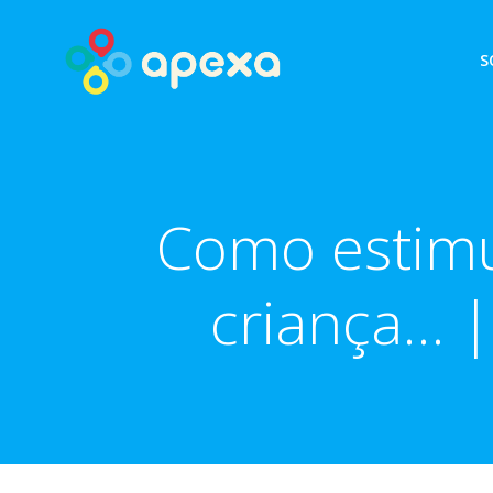
Skip
to
S
content
Como estimu
criança… |