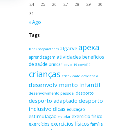
24
25
26
27
28
29
30
31
« Ago
Tags
apexa
algarve
#inclusaoparatodos
atividades
benefícios
aprendizagem
de saúde
brincar
covid-19
covid19
crianças
criatividade
deficiência
desenvolvimento infantil
desporto
desenvolvimento pessoal
desporto adaptado
desporto
inclusivo
dicas
educação
estimulação
exercício físico
estudar
exercícios físicos
exercícios
família