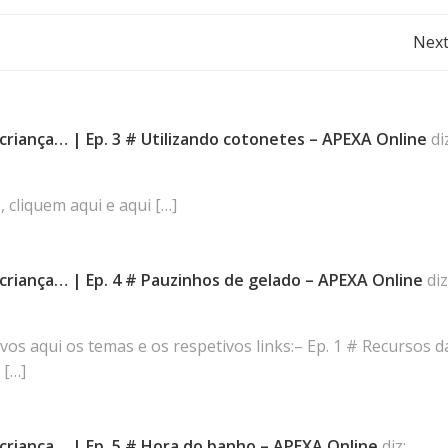
Post
Next
navigation
riança… | Ep. 3 # Utilizando cotonetes – APEXA Online
di
 cliquem aqui e aqui […]
riança… | Ep. 4 # Pauzinhos de gelado – APEXA Online
diz
-vos aqui os temas e os respetivos links:– Ep. 1 # Recursos d
 […]
riança… | Ep. 5 # Hora do banho – APEXA Online
diz: