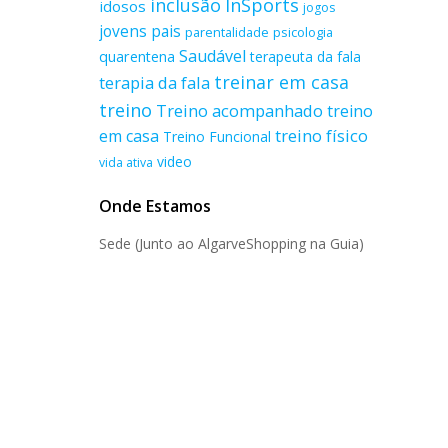
inclusão
InSports
idosos
jogos
jovens
pais
parentalidade
psicologia
Saudável
quarentena
terapeuta da fala
treinar em casa
terapia da fala
treino
Treino acompanhado
treino
treino físico
em casa
Treino Funcional
video
vida ativa
Onde Estamos
Sede (Junto ao AlgarveShopping na Guia)