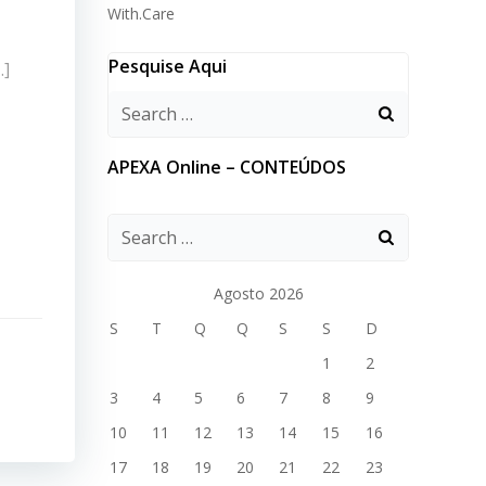
With.Care
Pesquise Aqui
…]
APEXA Online – CONTEÚDOS
Agosto 2026
S
T
Q
Q
S
S
D
1
2
3
4
5
6
7
8
9
10
11
12
13
14
15
16
17
18
19
20
21
22
23