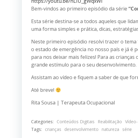
https://youtu.be/nLIU_gWqxWI
Bem-vindos ao primeiro episódio da série
“Co
Esta série destina-se a todos aqueles que lid
uma forma simples e prática, dicas, estratégi
Neste primeiro episódio resolvi trazer o tem
o estado de emergência no nosso país e já é 
para nos deixar mais felizes! Para as crianças
grande estímulo para o seu desenvolvimento.
Assistam ao vídeo e fiquem a saber de que fo
Até breve!
Rita Sousa | Terapeuta Ocupacional
Categories:
Conteúdos Digitais
Reabilitação
Vídeo-
Tags:
crianças
desenvolvimento
natureza
série