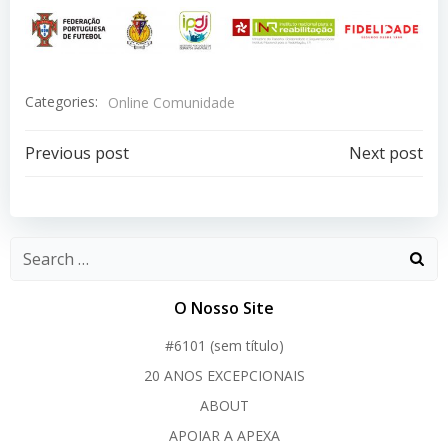
Categories:
Online Comunidade
Post
Post
Previous post
Next post
navigation
navigation
O Nosso Site
#6101 (sem título)
20 ANOS EXCEPCIONAIS
ABOUT
APOIAR A APEXA