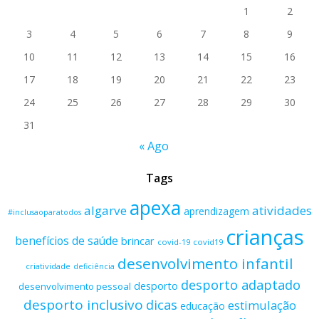
1
2
3
4
5
6
7
8
9
10
11
12
13
14
15
16
17
18
19
20
21
22
23
24
25
26
27
28
29
30
31
« Ago
Tags
apexa
algarve
atividades
aprendizagem
#inclusaoparatodos
crianças
benefícios de saúde
brincar
covid-19
covid19
desenvolvimento infantil
criatividade
deficiência
desporto adaptado
desporto
desenvolvimento pessoal
desporto inclusivo
dicas
estimulação
educação