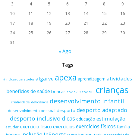
3
4
5
6
7
8
9
10
11
12
13
14
15
16
17
18
19
20
21
22
23
24
25
26
27
28
29
30
31
« Ago
Tags
apexa
algarve
atividades
aprendizagem
#inclusaoparatodos
crianças
benefícios de saúde
brincar
covid-19
covid19
desenvolvimento infantil
criatividade
deficiência
desporto adaptado
desporto
desenvolvimento pessoal
desporto inclusivo
dicas
estimulação
educação
exercícios físicos
exercício físico
exercícios
família
estudar
inclusão
InSports
jovens
pais
idosos