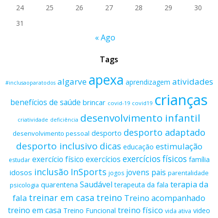
24
25
26
27
28
29
30
31
« Ago
Tags
apexa
algarve
atividades
aprendizagem
#inclusaoparatodos
crianças
benefícios de saúde
brincar
covid-19
covid19
desenvolvimento infantil
criatividade
deficiência
desporto adaptado
desporto
desenvolvimento pessoal
desporto inclusivo
dicas
estimulação
educação
exercícios físicos
exercício físico
exercícios
família
estudar
inclusão
InSports
jovens
pais
idosos
parentalidade
jogos
terapia da
Saudável
quarentena
terapeuta da fala
psicologia
treino
treinar em casa
fala
Treino acompanhado
treino físico
treino em casa
Treino Funcional
video
vida ativa