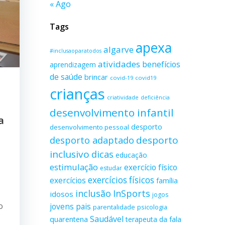
« Ago
Tags
apexa
algarve
#inclusaoparatodos
atividades
benefícios
aprendizagem
de saúde
brincar
covid-19
covid19
crianças
criatividade
deficiência
desenvolvimento infantil
a
desporto
desenvolvimento pessoal
desporto adaptado
desporto
inclusivo
dicas
educação
estimulação
exercício físico
estudar
exercícios físicos
exercícios
família
inclusão
InSports
idosos
jogos
o
jovens
pais
parentalidade
psicologia
Saudável
quarentena
terapeuta da fala