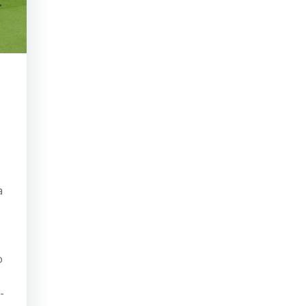
a
o
-