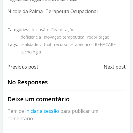
Nicole da Palma|Terapeuta Ocupacional
Categories:
Inclusão
Reabilitação
deficiência
inovação terapêutica
reabilitação
Tags:
realidade virtual
recurso terapêutico
REHACARE
tecnologia
Post
Post
Previous post
Next post
navigation
navigation
No Responses
Deixe um comentário
Tem de
iniciar a sessão
para publicar um
comentário.