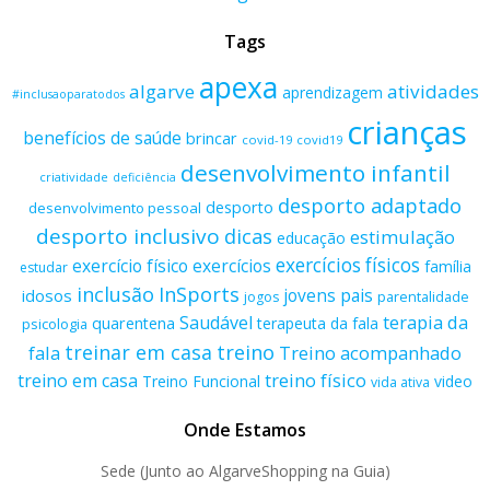
Tags
apexa
algarve
atividades
aprendizagem
#inclusaoparatodos
crianças
benefícios de saúde
brincar
covid-19
covid19
desenvolvimento infantil
criatividade
deficiência
desporto adaptado
desporto
desenvolvimento pessoal
desporto inclusivo
dicas
estimulação
educação
exercícios físicos
exercício físico
exercícios
família
estudar
inclusão
InSports
jovens
pais
idosos
parentalidade
jogos
terapia da
Saudável
quarentena
terapeuta da fala
psicologia
treino
treinar em casa
fala
Treino acompanhado
treino físico
treino em casa
Treino Funcional
video
vida ativa
Onde Estamos
Sede (Junto ao AlgarveShopping na Guia)