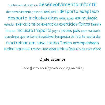
desenvolvimento infantil
criatividade
deficiência
desporto adaptado
desporto
desenvolvimento pessoal
desporto inclusivo
dicas
estimulação
educação
exercícios físicos
exercício físico
exercícios
família
estudar
inclusão
InSports
jovens
pais
idosos
parentalidade
jogos
terapia da
Saudável
quarentena
terapeuta da fala
psicologia
treino
treinar em casa
fala
Treino acompanhado
treino físico
treino em casa
Treino Funcional
video
vida ativa
Onde Estamos
Sede (Junto ao AlgarveShopping na Guia)