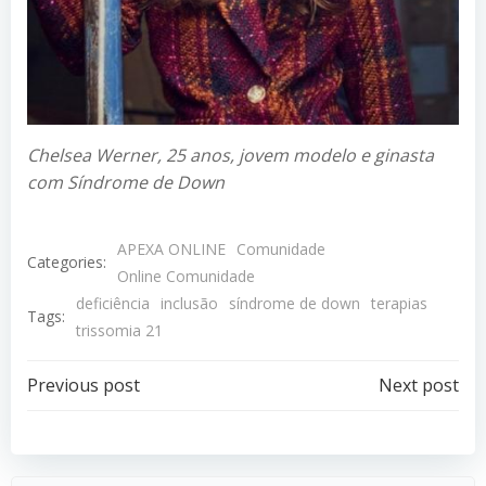
Chelsea Werner, 25 anos, jovem modelo e ginasta
com Síndrome de Down
APEXA ONLINE
Comunidade
Categories:
Online Comunidade
deficiência
inclusão
síndrome de down
terapias
Tags:
trissomia 21
Post
Post
Previous post
Next post
navigation
navigation