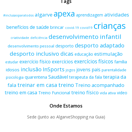
Tags
apexa
algarve
atividades
aprendizagem
#inclusaoparatodos
crianças
benefícios de saúde
brincar
covid-19
covid19
desenvolvimento infantil
criatividade
deficiência
desporto adaptado
desporto
desenvolvimento pessoal
desporto inclusivo
dicas
estimulação
educação
exercícios físicos
exercício físico
exercícios
família
estudar
inclusão
InSports
jovens
pais
idosos
parentalidade
jogos
terapia da
Saudável
quarentena
terapeuta da fala
psicologia
treino
treinar em casa
fala
Treino acompanhado
treino físico
treino em casa
Treino Funcional
video
vida ativa
Onde Estamos
Sede (Junto ao AlgarveShopping na Guia)