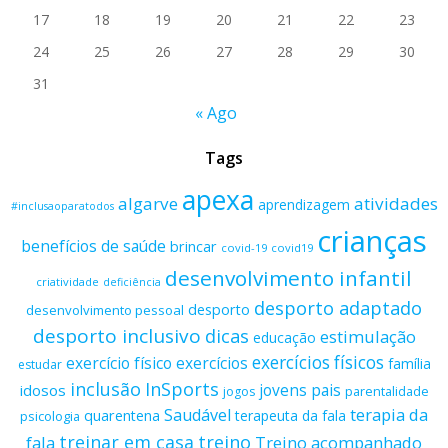
17
18
19
20
21
22
23
24
25
26
27
28
29
30
31
« Ago
Tags
apexa
algarve
atividades
aprendizagem
#inclusaoparatodos
crianças
benefícios de saúde
brincar
covid-19
covid19
desenvolvimento infantil
criatividade
deficiência
desporto adaptado
desporto
desenvolvimento pessoal
desporto inclusivo
dicas
estimulação
educação
exercícios físicos
exercício físico
exercícios
família
estudar
inclusão
InSports
jovens
pais
idosos
parentalidade
jogos
terapia da
Saudável
quarentena
terapeuta da fala
psicologia
treino
treinar em casa
fala
Treino acompanhado