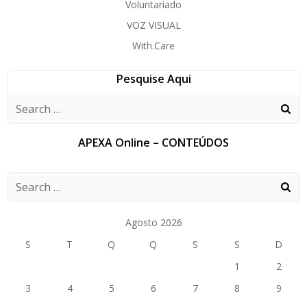
Voluntariado
VOZ VISUAL
With.Care
Pesquise Aqui
APEXA Online – CONTEÚDOS
Agosto 2026
S
T
Q
Q
S
S
D
1
2
3
4
5
6
7
8
9