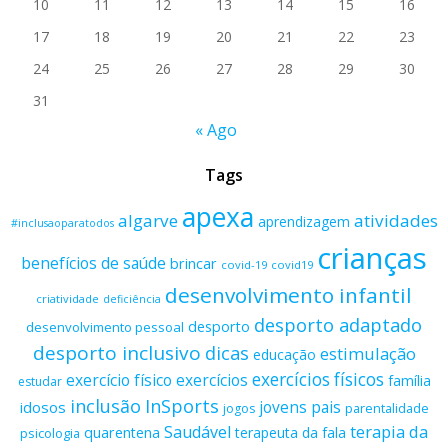
10
11
12
13
14
15
16
17
18
19
20
21
22
23
24
25
26
27
28
29
30
31
« Ago
Tags
apexa
algarve
atividades
aprendizagem
#inclusaoparatodos
crianças
benefícios de saúde
brincar
covid-19
covid19
desenvolvimento infantil
criatividade
deficiência
desporto adaptado
desporto
desenvolvimento pessoal
desporto inclusivo
dicas
estimulação
educação
exercícios físicos
exercício físico
exercícios
família
estudar
inclusão
InSports
jovens
pais
idosos
parentalidade
jogos
terapia da
Saudável
quarentena
terapeuta da fala
psicologia