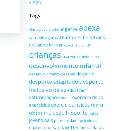
« Ago
Tags
apexa
algarve
#inclusaoparatodos
atividades
benefícios
aprendizagem
de saúde
brincar
covid-19
covid19
crianças
criatividade
deficiência
desenvolvimento infantil
desporto
desenvolvimento pessoal
desporto adaptado
desporto
inclusivo
dicas
educação
estimulação
exercício físico
estudar
exercícios físicos
exercícios
família
inclusão
InSports
idosos
jogos
jovens
pais
parentalidade
psicologia
Saudável
quarentena
terapeuta da fala