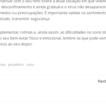
versar com o seu filho sobre a atual situação em que vivemo
 desconfinamento é ainda gradual e o vírus não desaparece
, medos ou preocupações. É importante validar os sentiment
tudo, transmitir segurança.
mplementar rotinas e, ainda assim, as dificuldades no sono d
om o seu bem-estar físico e emocional, lembre-se que pode se
cos ao seu dispor.
nias
pesadelos
sono
Post
Next
navigation