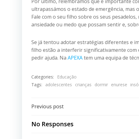
Por último, relembramos que é importante con
ultrapassámos o estado de emergência, mas o
Fale com o seu filho sobre os seus pesadelos
ansiedade ou medo que possam sentir e, sobre
Se já tentou adotar estratégias diferentes e i
filho estão a interferir significativamente c
pedir ajuda. Na
APEXA
tem uma equipa de técni
Categories:
Educação
Tags:
adolescentes
crianças
dormir
enurese
insó
Post
Previous post
navigation
No Responses