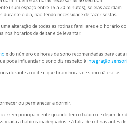
o a dormir bem e as horas necessárias ao seu bom
te (num espaço entre 15 a 30 minutos), se elas acordam
 durante o dia, não tendo necessidade de fazer sestas.
uma alteração de todas as rotinas familiares e o horário do
 nos horários de deitar e de levantar.
no
e do número de horas de sono recomendadas para cada 
e pode influenciar o sono diz respeito à
integração sensori
ns durante a noite e que tiram horas de sono não só às
adormecer ou permanecer a dormir.
s ocorrem principalmente quando têm o hábito de depender 
ssociada a hábitos inadequados e à falta de rotinas antes de