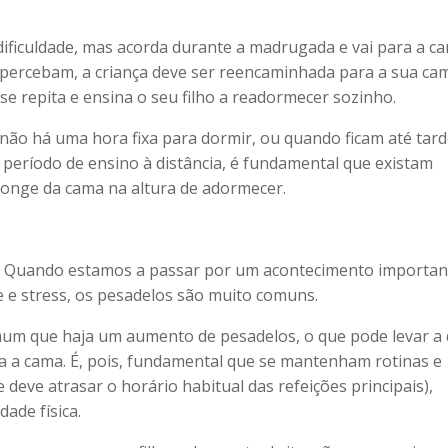
ificuldade, mas acorda durante a madrugada e vai para a c
 apercebam, a criança deve ser reencaminhada para a sua ca
e repita e ensina o seu filho a readormecer sozinho.
não há uma hora fixa para dormir, ou quando ficam até tar
 período de ensino à distância, é fundamental que existam
 longe da cama na altura de adormecer.
”. Quando estamos a passar por um acontecimento importan
 e stress, os pesadelos são muito comuns.
mum que haja um aumento de pesadelos, o que pode levar a 
ra a cama. É, pois, fundamental que se mantenham rotinas e
 deve atrasar o horário habitual das refeições principais),
dade física.