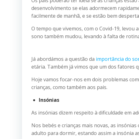
Os pais poderão ter ideia se as crianças estã
desenvolvimento se elas adormecem rapidamen
facilmente de manhã, e se estão bem despertas
O tempo que vivemos, com o Covid-19, levou a 
sono também mudou, levando à falta de rotinas
Já abordámos a questão da
importância do so
etária. Também já vimos que um dos fatores qu
Hoje vamos focar-nos em dois problemas comu
crianças, como também aos pais.
Insónias
As insónias dizem respeito à dificuldade em 
Nos bebés e crianças mais novas, as insónia
adulto para dormir, estando assim a insónia a