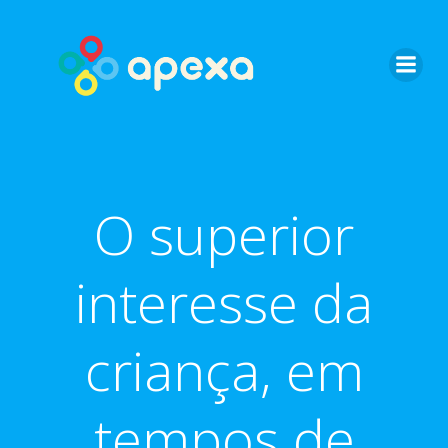
Skip
to
content
O superior
interesse da
criança, em
tempos de