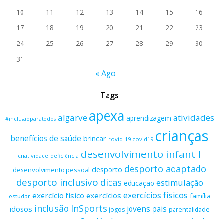
10
11
12
13
14
15
16
17
18
19
20
21
22
23
24
25
26
27
28
29
30
31
« Ago
Tags
apexa
algarve
atividades
aprendizagem
#inclusaoparatodos
crianças
benefícios de saúde
brincar
covid-19
covid19
desenvolvimento infantil
criatividade
deficiência
desporto adaptado
desporto
desenvolvimento pessoal
desporto inclusivo
dicas
estimulação
educação
exercícios físicos
exercício físico
exercícios
família
estudar
inclusão
InSports
jovens
pais
idosos
parentalidade
jogos