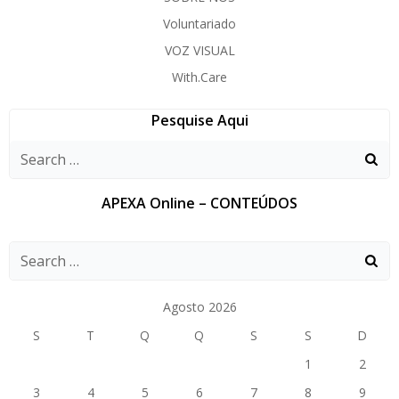
Voluntariado
VOZ VISUAL
With.Care
Pesquise Aqui
APEXA Online – CONTEÚDOS
Agosto 2026
S
T
Q
Q
S
S
D
1
2
3
4
5
6
7
8
9