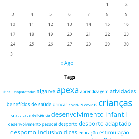
1
2
3
4
5
6
7
8
9
10
11
12
13
14
15
16
17
18
19
20
21
22
23
24
25
26
27
28
29
30
31
« Ago
Tags
apexa
algarve
atividades
aprendizagem
#inclusaoparatodos
crianças
benefícios de saúde
brincar
covid-19
covid19
desenvolvimento infantil
criatividade
deficiência
desporto adaptado
desporto
desenvolvimento pessoal
desporto inclusivo
dicas
estimulação
educação