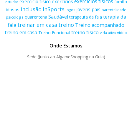
exercícios físicos
exercício físico
exercícios
família
estudar
inclusão
InSports
jovens
pais
idosos
parentalidade
jogos
terapia da
Saudável
quarentena
terapeuta da fala
psicologia
treino
treinar em casa
fala
Treino acompanhado
treino físico
treino em casa
Treino Funcional
video
vida ativa
Onde Estamos
Sede (Junto ao AlgarveShopping na Guia)