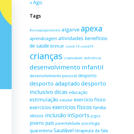
« Ago
Tags
apexa
algarve
#inclusaoparatodos
atividades
benefícios
aprendizagem
de saúde
brincar
covid-19
covid19
crianças
criatividade
deficiência
desenvolvimento infantil
desporto
desenvolvimento pessoal
desporto adaptado
desporto
inclusivo
dicas
educação
estimulação
exercício físico
estudar
exercícios físicos
exercícios
família
inclusão
InSports
idosos
jogos
jovens
pais
parentalidade
psicologia
Saudável
quarentena
terapeuta da fala