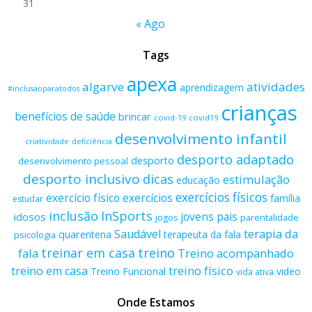
31
« Ago
Tags
apexa
algarve
atividades
aprendizagem
#inclusaoparatodos
crianças
benefícios de saúde
brincar
covid-19
covid19
desenvolvimento infantil
criatividade
deficiência
desporto adaptado
desporto
desenvolvimento pessoal
desporto inclusivo
dicas
estimulação
educação
exercícios físicos
exercício físico
exercícios
família
estudar
inclusão
InSports
jovens
pais
idosos
parentalidade
jogos
terapia da
Saudável
quarentena
terapeuta da fala
psicologia
treino
treinar em casa
fala
Treino acompanhado
treino físico
treino em casa
Treino Funcional
video
vida ativa
Onde Estamos