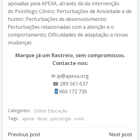
apoiadas pela APEXA, através da da intervenção
do Psicólogo Clínico: Perturbações de Ansiedade e de
humor; Perturbações de desenvolvimento;
Perturbações relacionadas com a atenção e o
comportamento; Dificuldades de adaptação a novas
mudanças
Marque já um Rastreio, sem compromissos.
Contacte-nos:
✉
ip@apexa.org
☎
289 561 637
960 172 730
Categories:
Online Educação
Tags:
apexa
dicas
psicologia
sono
Post
Post
Previous post
Next post