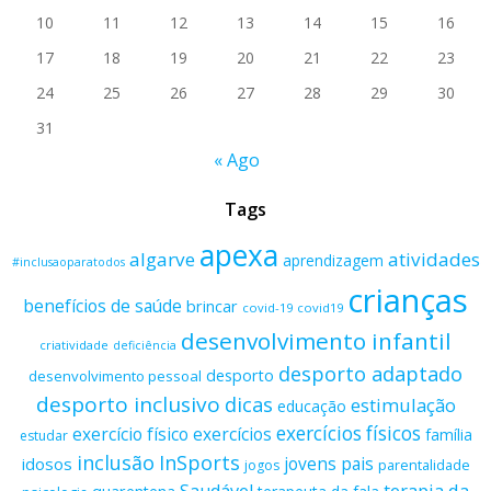
10
11
12
13
14
15
16
17
18
19
20
21
22
23
24
25
26
27
28
29
30
31
« Ago
Tags
apexa
algarve
atividades
aprendizagem
#inclusaoparatodos
crianças
benefícios de saúde
brincar
covid-19
covid19
desenvolvimento infantil
criatividade
deficiência
desporto adaptado
desporto
desenvolvimento pessoal
desporto inclusivo
dicas
estimulação
educação
exercícios físicos
exercício físico
exercícios
família
estudar
inclusão
InSports
jovens
pais
idosos
parentalidade
jogos
terapia da