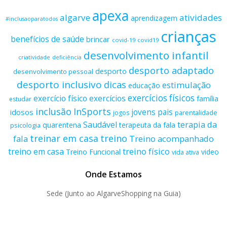
apexa
algarve
atividades
aprendizagem
#inclusaoparatodos
crianças
benefícios de saúde
brincar
covid-19
covid19
desenvolvimento infantil
criatividade
deficiência
desporto adaptado
desporto
desenvolvimento pessoal
desporto inclusivo
dicas
estimulação
educação
exercícios físicos
exercício físico
exercícios
família
estudar
inclusão
InSports
jovens
pais
idosos
parentalidade
jogos
terapia da
Saudável
quarentena
terapeuta da fala
psicologia
treino
treinar em casa
fala
Treino acompanhado
treino físico
treino em casa
Treino Funcional
video
vida ativa
Onde Estamos
Sede (Junto ao AlgarveShopping na Guia)