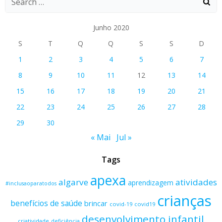
Junho 2020
S
T
Q
Q
S
S
D
1
2
3
4
5
6
7
8
9
10
11
12
13
14
15
16
17
18
19
20
21
22
23
24
25
26
27
28
29
30
« Mai
Jul »
Tags
apexa
algarve
atividades
aprendizagem
#inclusaoparatodos
crianças
benefícios de saúde
brincar
covid-19
covid19
desenvolvimento infantil
criatividade
deficiência